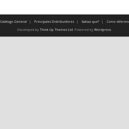
Catálogo General
Principales Distribuidores
Sabias que?
Como diferenc
Developed by
Think Up Themes Ltd
. Powered by
Wordpress
.